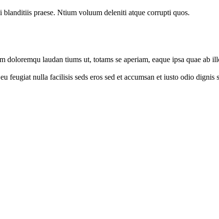
 blanditiis praese. Ntium voluum deleniti atque corrupti quos.
um doloremqu laudan tiums ut, totams se aperiam, eaque ipsa quae ab illo
e eu feugiat nulla facilisis seds eros sed et accumsan et iusto odio digni